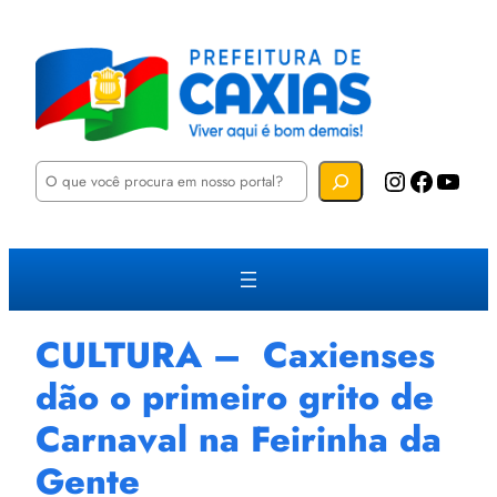
P
Instagram
Facebook
YouTube
e
s
q
u
i
s
a
r
CULTURA – Caxienses
dão o primeiro grito de
Carnaval na Feirinha da
Gente