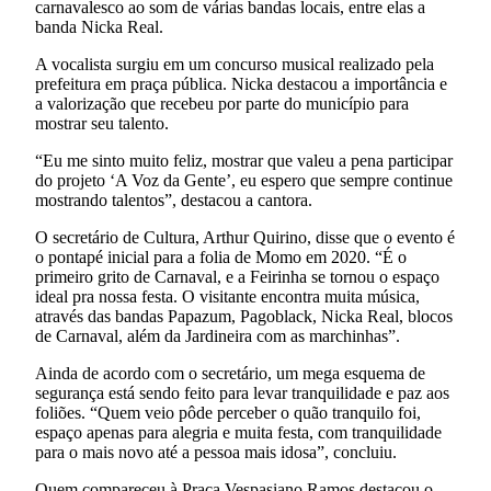
carnavalesco ao som de várias bandas locais, entre elas a
banda Nicka Real.
A vocalista surgiu em um concurso musical realizado pela
prefeitura em praça pública. Nicka destacou a importância e
a valorização que recebeu por parte do município para
mostrar seu talento.
“Eu me sinto muito feliz, mostrar que valeu a pena participar
do projeto ‘A Voz da Gente’, eu espero que sempre continue
mostrando talentos”, destacou a cantora.
O secretário de Cultura, Arthur Quirino, disse que o evento é
o pontapé inicial para a folia de Momo em 2020. “É o
primeiro grito de Carnaval, e a Feirinha se tornou o espaço
ideal pra nossa festa. O visitante encontra muita música,
através das bandas Papazum, Pagoblack, Nicka Real, blocos
de Carnaval, além da Jardineira com as marchinhas”.
Ainda de acordo com o secretário, um mega esquema de
segurança está sendo feito para levar tranquilidade e paz aos
foliões. “Quem veio pôde perceber o quão tranquilo foi,
espaço apenas para alegria e muita festa, com tranquilidade
para o mais novo até a pessoa mais idosa”, concluiu.
Quem compareceu à Praça Vespasiano Ramos destacou o