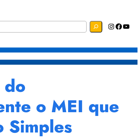
Instagram
Facebook
YouTube
s
Mapa do Site
Webmail
 do
ente o MEI que
o Simples