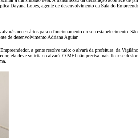
cilitar a transmissão dela. A transmissão da declaração acontece de j
explica Dayana Lopes, agente de desenvolvimento da Sala do Empreend
lvarás necessários para o funcionamento do seu estabelecimento. São e
gente de desenvolvimento Adriana Aguiar.
Empreendedor, a gente resolve tudo: o alvará da prefeitura, da Vigilânc
edor, ela deve solicitar o alvará. O MEI não precisa mais ficar se desl
rma.