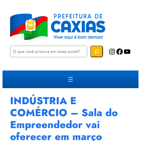
P
Instagram
Facebook
YouTube
e
s
q
u
i
s
a
r
INDÚSTRIA E
COMÉRCIO – Sala do
Empreendedor vai
oferecer em março