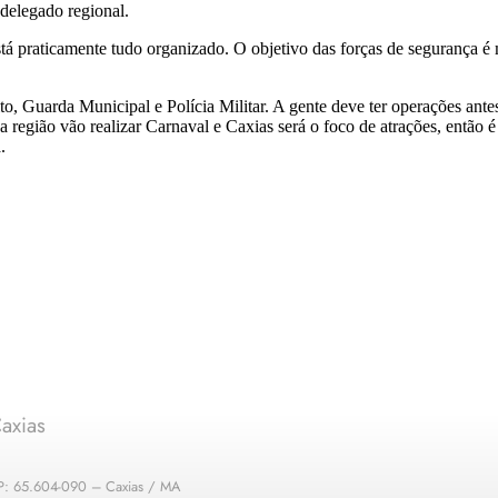
 delegado regional.
stá praticamente tudo organizado. O objetivo das forças de segurança é 
 Guarda Municipal e Polícia Militar. A gente deve ter operações antes
da região vão realizar Carnaval e Caxias será o foco de atrações, ent
.
axias
EP: 65.604-090 – Caxias / MA