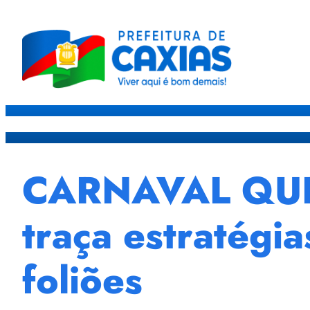
Caxias
Governo
Sec
CARNAVAL QUE
traça estratégi
foliões