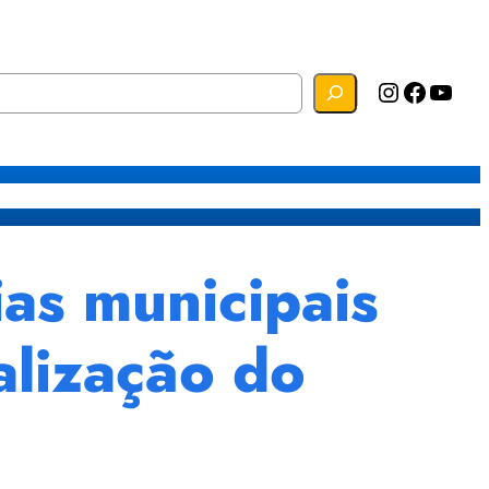
Instagram
Facebook
YouTube
s
Mapa do Site
Webmail
s municipais
alização do