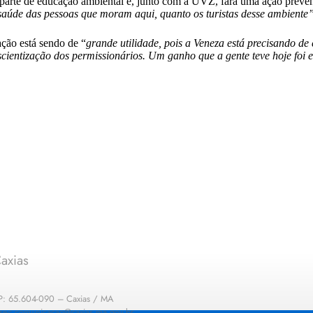
parte de educação ambiental e, junto com a UVZ, fará uma ação prevent
saúde das pessoas que moram aqui, quanto os turistas desse ambiente
ação está sendo de “
grande utilidade, pois a Veneza está precisando de
scientização dos permissionários. Um ganho que a gente teve hoje foi 
axias
EP: 65.604-090 – Caxias / MA
: sec.comunicacao@caxias.ma.gov.br