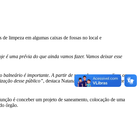
es de limpeza em algumas caixas de fossas no local e
oje é uma prévia do que ainda vamos fazer. Vamos deixar esse
 balneário é importante. A partir de segunda vamos realizar os
tização desse público”
, destaca Natanael dos Reis, coordenador da
função é conceber um projeto de saneamento, colocação de uma
 do órgão.