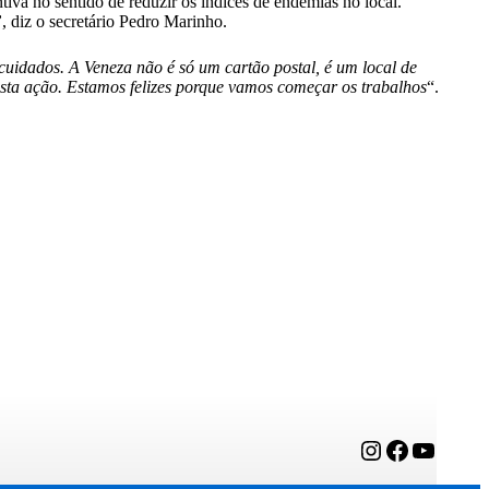
iva no sentido de reduzir os índices de endemias no local.
”
, diz o secretário Pedro Marinho.
 cuidados. A Veneza não é só um cartão postal, é um local de
esta ação. Estamos felizes porque vamos começar os trabalhos
“.
Instagram
Facebook
YouTube