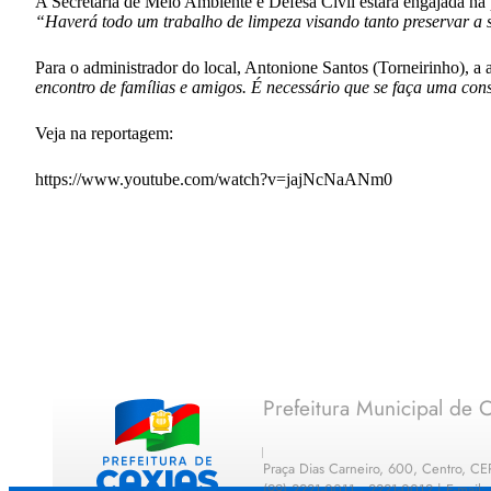
A Secretaria de Meio Ambiente e Defesa Civil estará engajada na 
“Haverá todo um trabalho de limpeza visando tanto preservar a 
Para o administrador do local, Antonione Santos (Torneirinho), a 
encontro de famílias e amigos. É necessário que se faça uma con
Veja na reportagem:
https://www.youtube.com/watch?v=jajNcNaANm0
Prefeitura Municipal de C
Praça Dias Carneiro, 600, Centro, C
(99) 2221-0011 · 2221-0012 | E-mail