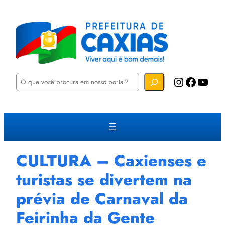
P
Instagram
Facebook
YouTube
e
s
q
u
i
s
a
r
CULTURA – Caxienses e
turistas se divertem na
prévia de Carnaval da
Feirinha da Gente