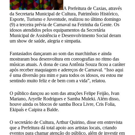
A Prefeitura de Caxias, através
da Secretaria Municipal de Cultura, Patrimônio Histórico,
Esporte, Turismo e Juventude, realizou no último domingo
(9) a terceira prévia de Carnaval na Feirinha da Gente. Os
idosos atendidos pelos equipamentos da Secretária
Municipal de Assistência e Desenvolvimento Social deram
um show de saúde, alegria e simpatia.
Fantasiados dançaram ao som das marchinhas e ainda
mostraram boa desenvoltura em coreografias no ritmo das
músicas atuais. A dona de casa Antônia Souza ficou a caráter
após receber maquiagem e adereços de Carnaval. “Isso aqui
é uma diversão pra mim e para todos os idosos, eu estou me
sentindo muito feliz e de bem com a vida”, relatou.
O público dançou ao som das atrações Felipe Feijão, Ivan
Mariano, Aryelle Rodrigues e Samba Muleki. Além disso,
houve ainda os blocos de samba Boca Livre, Cris Folia,
Ekipaís e Caipira a Balde.
O secretário de Cultura, Arthur Quirino, disse em entrevista
que a Prefeitura dá total apoio aos artistas locais, criando
eventos para chamar atenção do público, além de investir em