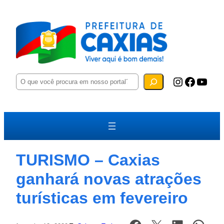
P
Instagram
Facebook
YouTube
e
s
q
u
i
s
a
r
TURISMO – Caxias
ganhará novas atrações
turísticas em fevereiro