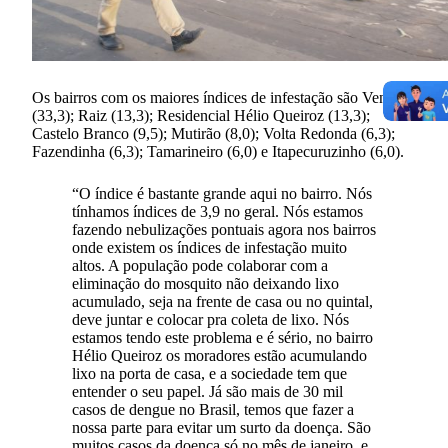
Os bairros com os maiores índices de infestação são Veneza
(33,3); Raiz (13,3); Residencial Hélio Queiroz (13,3);
Castelo Branco (9,5); Mutirão (8,0); Volta Redonda (6,3);
Fazendinha (6,3); Tamarineiro (6,0) e Itapecuruzinho (6,0).
“O índice é bastante grande aqui no bairro. Nós
tínhamos índices de 3,9 no geral. Nós estamos
fazendo nebulizações pontuais agora nos bairros
onde existem os índices de infestação muito
altos. A população pode colaborar com a
eliminação do mosquito não deixando lixo
acumulado, seja na frente de casa ou no quintal,
deve juntar e colocar pra coleta de lixo. Nós
estamos tendo este problema e é sério, no bairro
Hélio Queiroz os moradores estão acumulando
lixo na porta de casa, e a sociedade tem que
entender o seu papel. Já são mais de 30 mil
casos de dengue no Brasil, temos que fazer a
nossa parte para evitar um surto da doença. São
muitos casos da doença só no mês de janeiro, e