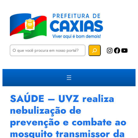
P
Instagram
Facebook
YouTube
e
s
q
u
i
s
a
r
SAÚDE – UVZ realiza
nebulização de
prevenção e combate ao
mosquito transmissor da