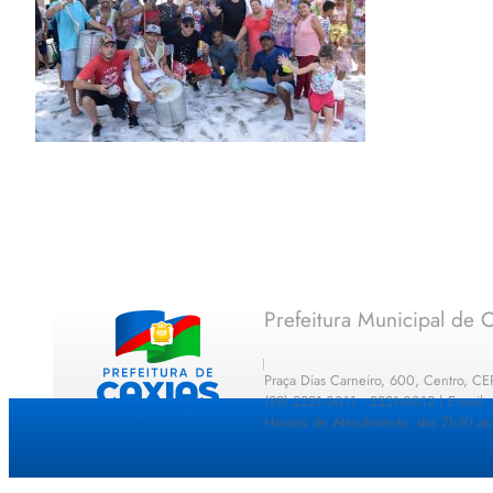
Prefeitura Municipal de C
Praça Dias Carneiro, 600, Centro, C
(99) 2221-0011 · 2221-0012 | E-mail
Horário de Atendimento: das 7h30 as 