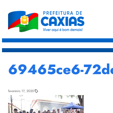
Caxias
Governo
Sec
69465ce6-72dc
fevereiro 17, 2020