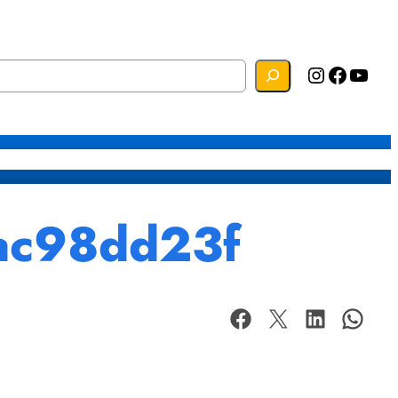
Instagram
Facebook
YouTube
s
Mapa do Site
Webmail
ac98dd23f