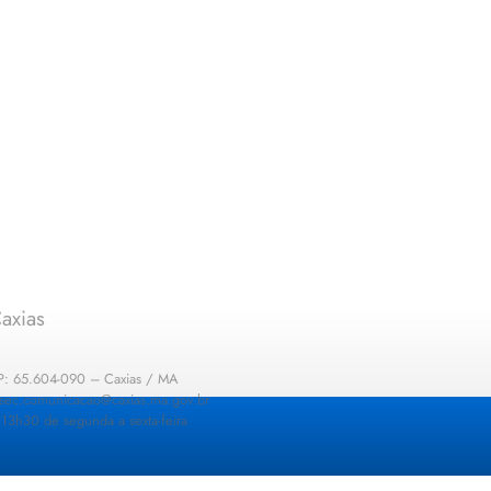
axias
EP: 65.604-090 – Caxias / MA
: sec.comunicacao@caxias.ma.gov.br
13h30 de segunda a sexta-feira