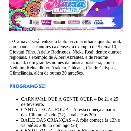
O Carnaval será realizado tanto na zona urbana quanto rural,
com bandas e cantores caxienses, a exemplo de Skema 10,
Giovani Filho, Arielly Rodrigues, Nicka Real, dentre outros;
regionais, a exemplo de Albert Abrantes, e de renome
nacional, com grandes nomes da música brasileira, como
Netinho, Reinaldinho, Araketu, Chicana, Cia do Calypso,
Gilmelândia, além de outras 30 atrações.
PROGRAME-SE!
CARNAVAL QUE A GENTE QUER – De 21 a 25
de fevereiro.
CANTA LEGAL FOLIA – A festa começa a partir
das 13h, no sábado (22), e vai até às 20h.
BAILE DAS CRIANÇAS – A folia começa às 13h e
vai até às 20h no domingo (23).
GENTIL FOLIA – Arrastão dos Blocos na segunda-