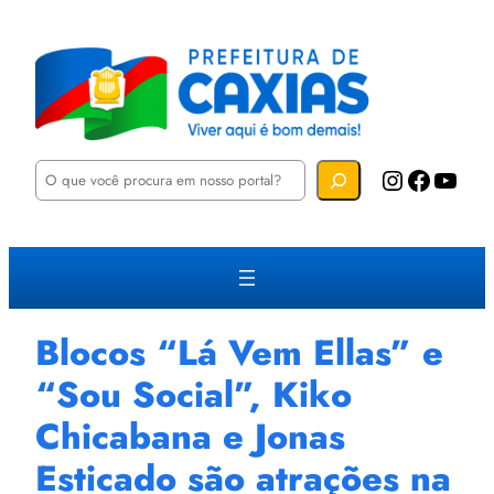
P
Instagram
Facebook
YouTube
e
s
q
u
i
s
a
r
Blocos “Lá Vem Ellas” e
“Sou Social”, Kiko
Chicabana e Jonas
Esticado são atrações na