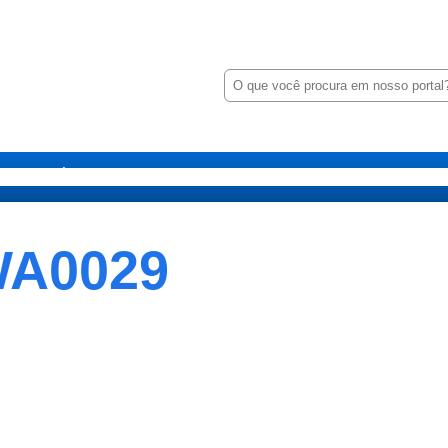
P
e
s
q
u
i
tarias
Órgãos
Transparência
Minha Casa Minha Vida
Notíc
s
a
r
WA0029