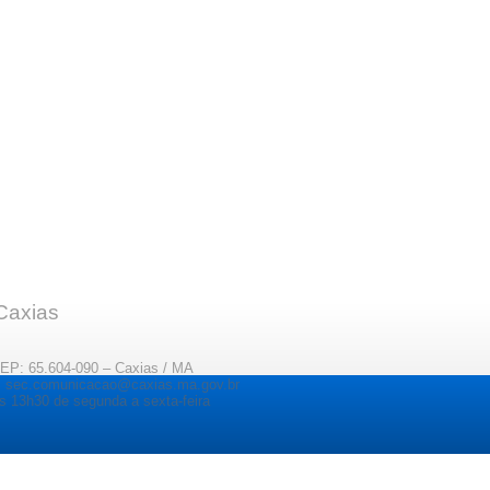
 Caxias
CEP: 65.604-090 – Caxias / MA
il: sec.comunicacao@caxias.ma.gov.br
s 13h30 de segunda a sexta-feira