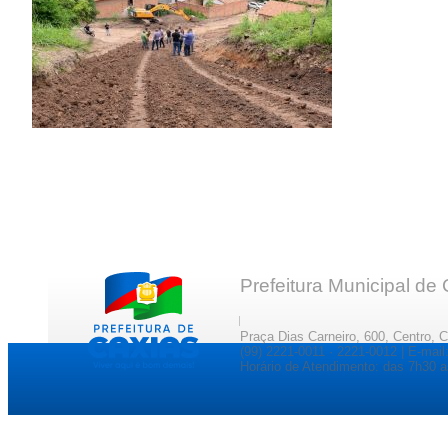
Prefeitura Municipal de
Praça Dias Carneiro, 600, Centro, 
(99) 2221-0011 · 2221-0012 | E-ma
Horário de Atendimento: das 7h30 a