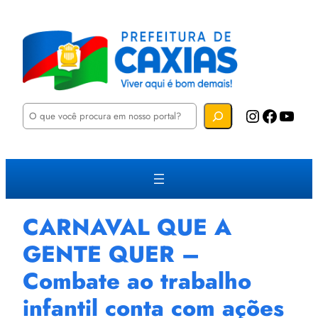
P
Instagram
Facebook
YouTube
e
s
q
u
i
s
a
r
CARNAVAL QUE A
GENTE QUER –
Combate ao trabalho
infantil conta com ações