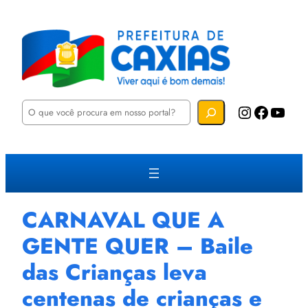
P
Instagram
Facebook
YouTube
e
s
q
u
i
s
a
r
CARNAVAL QUE A
GENTE QUER – Baile
das Crianças leva
centenas de crianças e