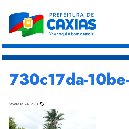
Caxias
Governo
Sec
730c17da-10be
fevereiro 24, 2020