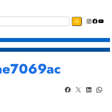
Instagram
Facebook
YouTube
s
Mapa do Site
Webmail
ae7069ac