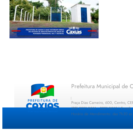
Prefeitura Municipal de C
Praça Dias Carneiro, 600, Centro, C
(99) 2221-0011 · 2221-0012 | E-mail
Horário de Atendimento: das 7h30 as 