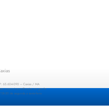
axias
EP: 65.604-090 – Caxias / MA
: sec.comunicacao@caxias.ma.gov.br
13h30 de segunda a sexta-feira