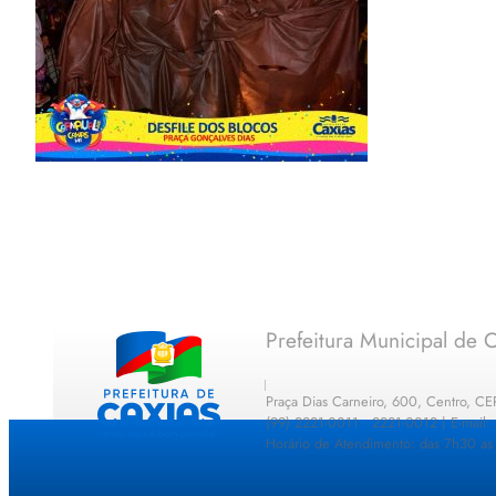
Prefeitura Municipal de C
Praça Dias Carneiro, 600, Centro, C
(99) 2221-0011 · 2221-0012 | E-mail
Horário de Atendimento: das 7h30 as 