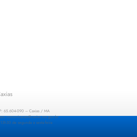
axias
EP: 65.604-090 – Caxias / MA
: sec.comunicacao@caxias.ma.gov.br
13h30 de segunda a sexta-feira