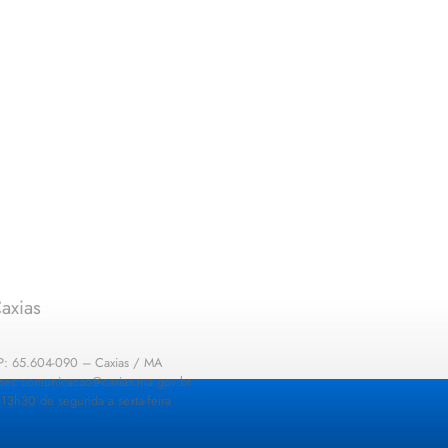
axias
EP: 65.604-090 – Caxias / MA
: sec.comunicacao@caxias.ma.gov.br
13h30 de segunda a sexta-feira