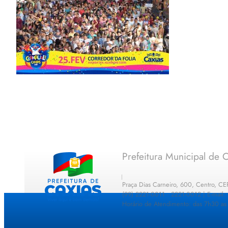
Prefeitura Municipal de C
Praça Dias Carneiro, 600, Centro, C
(99) 2221-0011 · 2221-0012 | E-mail
Horário de Atendimento: das 7h30 as 