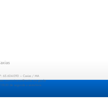
axias
EP: 65.604-090 – Caxias / MA
: sec.comunicacao@caxias.ma.gov.br
13h30 de segunda a sexta-feira