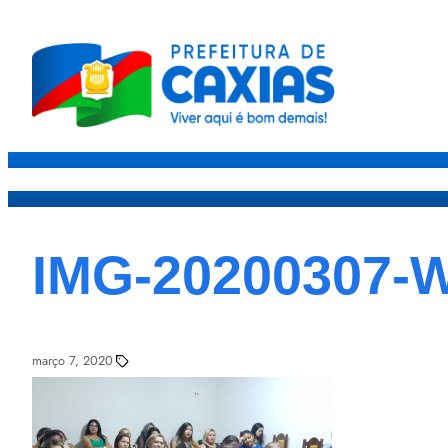
Caxias
Governo
Sec
IMG-20200307-
março 7, 2020