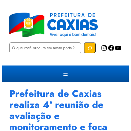
P
Instagram
Facebook
YouTube
e
s
q
u
i
s
a
r
Prefeitura de Caxias
realiza 4ª reunião de
avaliação e
monitoramento e foca