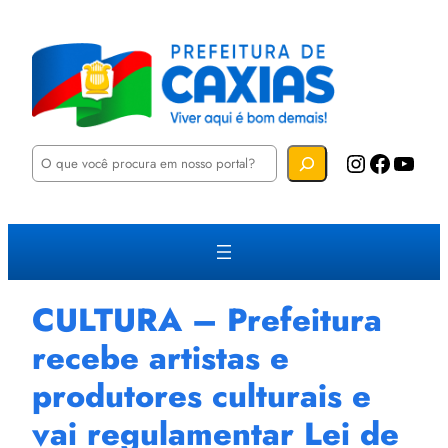
P
Instagram
Facebook
YouTube
e
s
q
u
i
s
a
r
CULTURA – Prefeitura
recebe artistas e
produtores culturais e
vai regulamentar Lei de