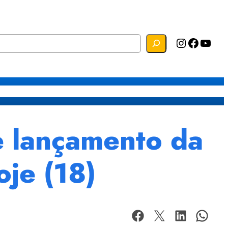
Instagram
Facebook
YouTube
s
Mapa do Site
Webmail
lançamento da
oje (18)