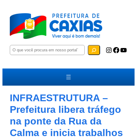
P
Instagram
Facebook
YouTube
e
s
q
u
i
s
a
r
INFRAESTRUTURA –
Prefeitura libera tráfego
na ponte da Rua da
Calma e inicia trabalhos