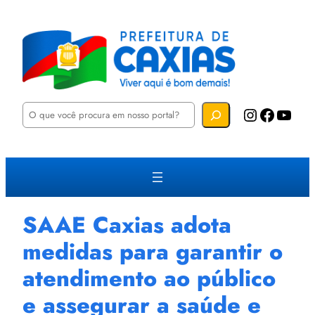
P
Instagram
Facebook
YouTube
e
s
q
u
i
s
a
r
SAAE Caxias adota
medidas para garantir o
atendimento ao público
e assegurar a saúde e