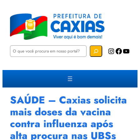
P
Instagram
Facebook
YouTube
e
s
q
u
i
s
a
r
SAÚDE – Caxias solicita
mais doses da vacina
contra influenza após
alta procura nas UBSs