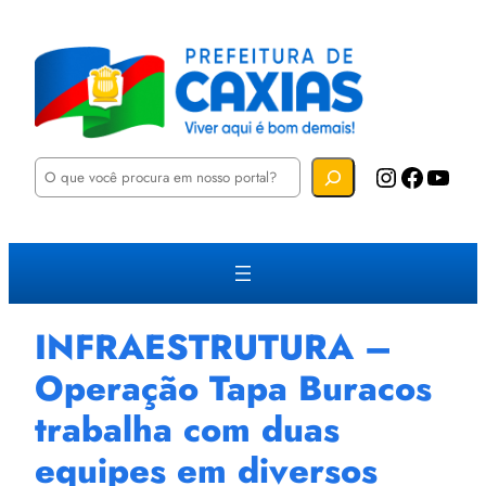
P
Instagram
Facebook
YouTube
e
s
q
u
i
s
a
r
INFRAESTRUTURA –
Operação Tapa Buracos
trabalha com duas
equipes em diversos