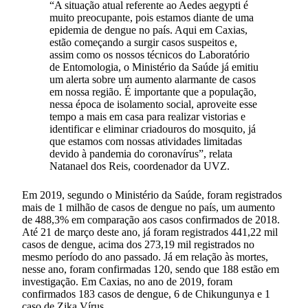
“A situação atual referente ao Aedes aegypti é
muito preocupante, pois estamos diante de uma
epidemia de dengue no país. Aqui em Caxias,
estão começando a surgir casos suspeitos e,
assim como os nossos técnicos do Laboratório
de Entomologia, o Ministério da Saúde já emitiu
um alerta sobre um aumento alarmante de casos
em nossa região. É importante que a população,
nessa época de isolamento social, aproveite esse
tempo a mais em casa para realizar vistorias e
identificar e eliminar criadouros do mosquito, já
que estamos com nossas atividades limitadas
devido à pandemia do coronavírus”, relata
Natanael dos Reis, coordenador da UVZ.
Em 2019, segundo o Ministério da Saúde, foram registrados
mais de 1 milhão de casos de dengue no país, um aumento
de 488,3% em comparação aos casos confirmados de 2018.
Até 21 de março deste ano, já foram registrados 441,22 mil
casos de dengue, acima dos 273,19 mil registrados no
mesmo período do ano passado. Já em relação às mortes,
nesse ano, foram confirmadas 120, sendo que 188 estão em
investigação. Em Caxias, no ano de 2019, foram
confirmados 183 casos de dengue, 6 de Chikungunya e 1
caso de Zika Vírus.