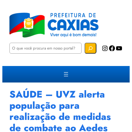
P
Instagram
Facebook
YouTube
e
s
q
u
i
s
a
r
SAÚDE – UVZ alerta
população para
realização de medidas
de combate ao Aedes