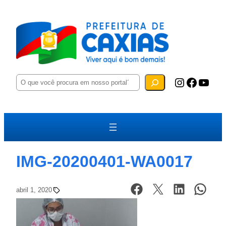
P
Instagram
Facebook
YouTube
e
s
q
u
i
s
a
r
IMG-20200401-WA0017
abril 1, 2020