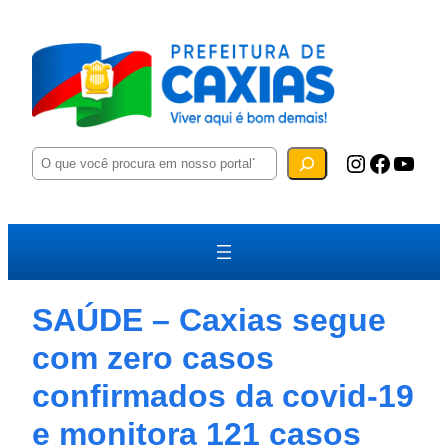
P
Instagram
Facebook
YouTube
e
s
q
u
i
s
a
r
SAÚDE – Caxias segue
com zero casos
confirmados da covid-19
e monitora 121 casos