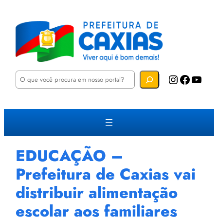
P
Instagram
Facebook
YouTube
e
s
q
u
i
s
a
r
EDUCAÇÃO –
Prefeitura de Caxias vai
distribuir alimentação
escolar aos familiares