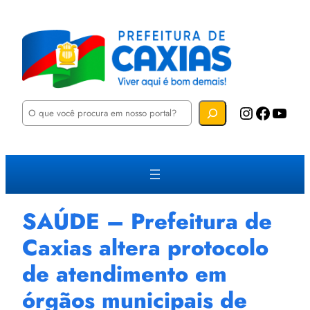
P
Instagram
Facebook
YouTube
e
s
q
u
i
s
a
r
SAÚDE – Prefeitura de
Caxias altera protocolo
de atendimento em
órgãos municipais de