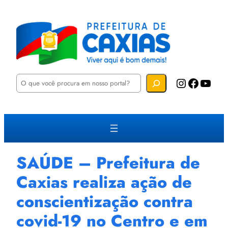
P
Instagram
Facebook
YouTube
e
s
q
u
i
s
a
r
SAÚDE – Prefeitura de
Caxias realiza ação de
conscientização contra
covid-19 no Centro e em