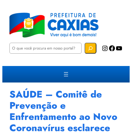
P
Instagram
Facebook
YouTube
e
s
q
u
i
s
a
r
SAÚDE – Comitê de
Prevenção e
Enfrentamento ao Novo
Coronavírus esclarece