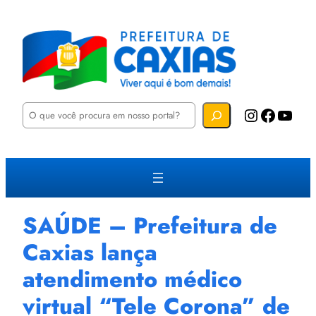
P
Instagram
Facebook
YouTube
e
s
q
u
i
s
a
r
SAÚDE – Prefeitura de
Caxias lança
atendimento médico
virtual “Tele Corona” de