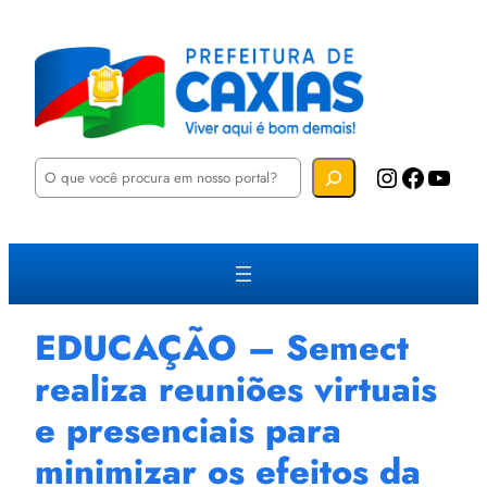
P
Instagram
Facebook
YouTube
e
s
q
u
i
s
a
r
EDUCAÇÃO – Semect
realiza reuniões virtuais
e presenciais para
minimizar os efeitos da