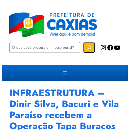
P
Instagram
Facebook
YouTube
e
s
q
u
i
s
a
r
INFRAESTRUTURA –
Dinir Silva, Bacuri e Vila
Paraíso recebem a
Operação Tapa Buracos