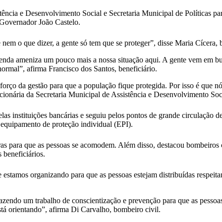
tência e Desenvolvimento Social e Secretaria Municipal de Políticas pa
 Governador João Castelo.
nem o que dizer, a gente só tem que se proteger”, disse Maria Cícera, b
tenda ameniza um pouco mais a nossa situação aqui. A gente vem em bus
rmal”, afirma Francisco dos Santos, beneficiário.
forço da gestão para que a população fique protegida. Por isso é que n
uncionária da Secretaria Municipal de Assistência e Desenvolvimento S
as instituições bancárias e seguiu pelos pontos de grande circulação d
 equipamento de proteção individual (EPI).
s para que as pessoas se acomodem. Além disso, destacou bombeiros civi
 beneficiários.
estamos organizando para que as pessoas estejam distribuídas respeitan
fazendo um trabalho de conscientização e prevenção para que as pessoa
stá orientando”, afirma Di Carvalho, bombeiro civil.