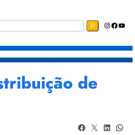
Instagram
Facebook
YouTube
s
Mapa do Site
Webmail
stribuição de