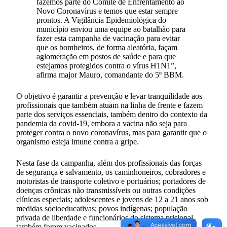
fazemos parte do Comitê de Enfrentamento ao
Novo Coronavírus e temos que estar sempre
prontos. A Vigilância Epidemiológica do
município enviou uma equipe ao batalhão para
fazer esta campanha de vacinação para evitar
que os bombeiros, de forma aleatória, façam
aglomeração em postos de saúde e para que
estejamos protegidos contra o vírus H1N1”,
afirma major Mauro, comandante do 5º BBM.
O objetivo é garantir a prevenção e levar tranquilidade aos
profissionais que também atuam na linha de frente e fazem
parte dos serviços essenciais, também dentro do contexto da
pandemia da covid-19, embora a vacina não seja para
proteger contra o novo coronavírus, mas para garantir que o
organismo esteja imune contra a gripe.
Nesta fase da campanha, além dos profissionais das forças
de segurança e salvamento, os caminhoneiros, cobradores e
motoristas de transporte coletivo e portuários; portadores de
doenças crônicas não transmissíveis ou outras condições
clínicas especiais; adolescentes e jovens de 12 a 21 anos sob
medidas socioeducativas; povos indígenas; população
privada de liberdade e funcionários do sistema prisional
também foram vacinados.