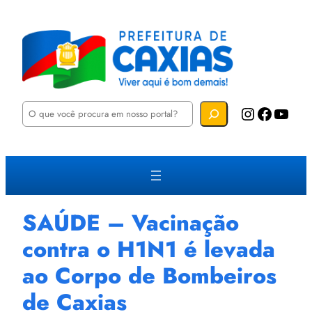
P
Instagram
Facebook
YouTube
e
s
q
u
i
s
a
r
SAÚDE – Vacinação
contra o H1N1 é levada
ao Corpo de Bombeiros
de Caxias