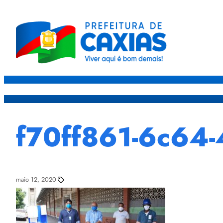
Caxias
Governo
Sec
f70ff861-6c64-
maio 12, 2020