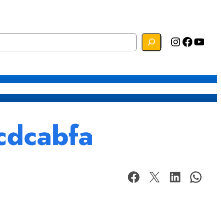
Instagram
Facebook
YouTube
s
Mapa do Site
Webmail
cdcabfa