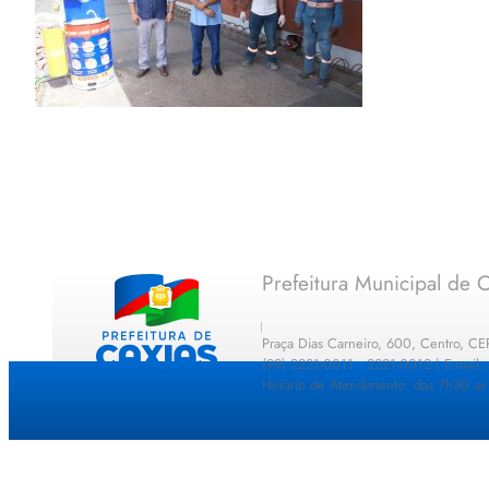
Prefeitura Municipal de C
Praça Dias Carneiro, 600, Centro, C
(99) 2221-0011 · 2221-0012 | E-mail
Horário de Atendimento: das 7h30 as 