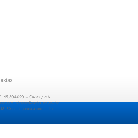
axias
EP: 65.604-090 – Caxias / MA
: sec.comunicacao@caxias.ma.gov.br
13h30 de segunda a sexta-feira