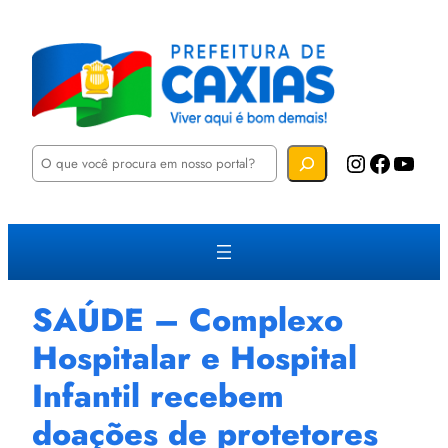
P
Instagram
Facebook
YouTube
e
s
q
u
i
s
a
r
SAÚDE – Complexo
Hospitalar e Hospital
Infantil recebem
doações de protetores