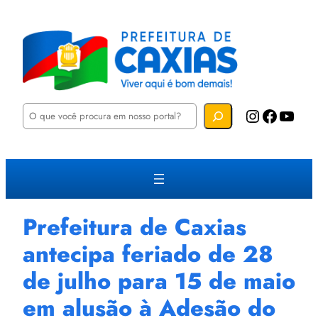
P
Instagram
Facebook
YouTube
e
s
q
u
i
s
a
r
Prefeitura de Caxias
antecipa feriado de 28
de julho para 15 de maio
em alusão à Adesão do