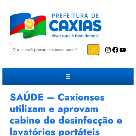
P
Instagram
Facebook
YouTube
e
s
q
u
i
s
a
r
SAÚDE – Caxienses
utilizam e aprovam
cabine de desinfecção e
lavatórios portáteis