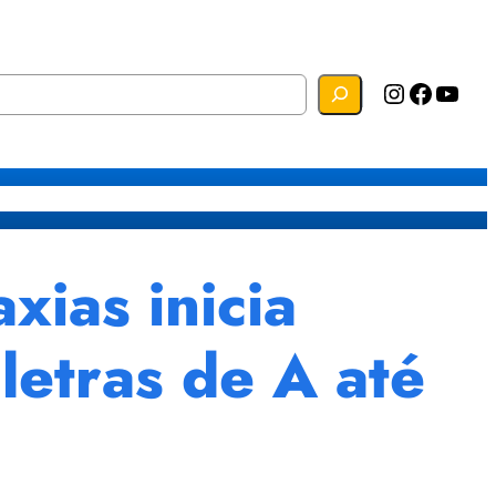
Instagram
Facebook
YouTube
s
Mapa do Site
Webmail
ias inicia
letras de A até