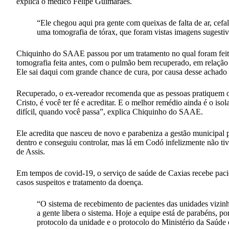
explica o médico Felipe Guimarães.
“Ele chegou aqui pra gente com queixas de falta de ar, cefal
uma tomografia de tórax, que foram vistas imagens sugestiv
Chiquinho do SAAE passou por um tratamento no qual foram feitos 
tomografia feita antes, com o pulmão bem recuperado, em relação à
Ele sai daqui com grande chance de cura, por causa desse achado n
Recuperado, o ex-vereador recomenda que as pessoas pratiquem o i
Cristo, é você ter fé e acreditar. E o melhor remédio ainda é o is
difícil, quando você passa”, explica Chiquinho do SAAE.
Ele acredita que nasceu de novo e parabeniza a gestão municipal p
dentro e conseguiu controlar, mas lá em Codó infelizmente não ti
de Assis.
Em tempos de covid-19, o serviço de saúde de Caxias recebe paci
casos suspeitos e tratamento da doença.
“O sistema de recebimento de pacientes das unidades vizinh
a gente libera o sistema. Hoje a equipe está de parabéns, p
protocolo da unidade e o protocolo do Ministério da Saúde