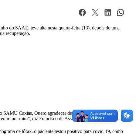
nho do SAAE, teve alta nesta quarta-feira (13), depois de uma
ua recuperação.
e do SAMU Caxias. Quero agradecer desde o vigilante ao
izeram por mim”, diz Francisco de Assis.
ografia de tórax, o paciente testou positivo para covid-19, como