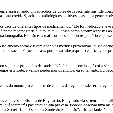
eia e apresentando uns episódios de dores de cabeça intensas. Ele trouxe
as para covid-19, achados radiológicos positivos e, assim, a gente reso
usos de diferentes tipos de medicamentos. “Ele foi medicado e teve um
 primeira tomografia que foi feita. O nosso corpo produz respostas ao v
a tomografia. Ele não está mais com desconforto respiratório e apresen
solamento social e levem a sério as medidas preventivas. “Essa doença
olamento social. Fique em casa, porque só sabe o quanto é difícil você p
or seguir os protocolos de saúde. “Não brinque com isso, é coisa séria
vemos esta sorte, e vamos perder muitos amigos, eu só lamento. Eu peço
entes do município e também de cidades da região, desde sejam regula
as é através do Sistema de Regulação. É regulado via sistema de e-mail
orque já foram três pacientes de alta pra casa. Pode-se observar uma me
 e da Secretaria de Estado da Saúde do Maranhão”, afirma Daniel Neto,