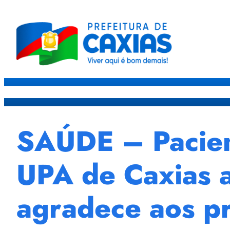
Caxias
Governo
Sec
SAÚDE – Pacien
UPA de Caxias 
agradece aos pr