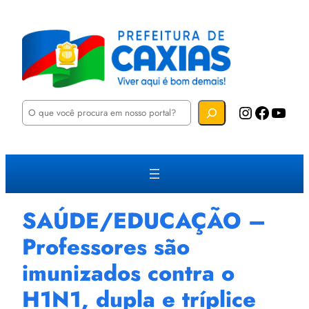
P
Instagram
Facebook
YouTube
e
s
q
u
i
s
a
r
SAÚDE/EDUCAÇÃO –
Professores são
imunizados contra o
H1N1, dupla e tríplice