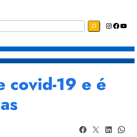
Instagram
Facebook
YouTube
s
Mapa do Site
Webmail
 covid-19 e é
ias