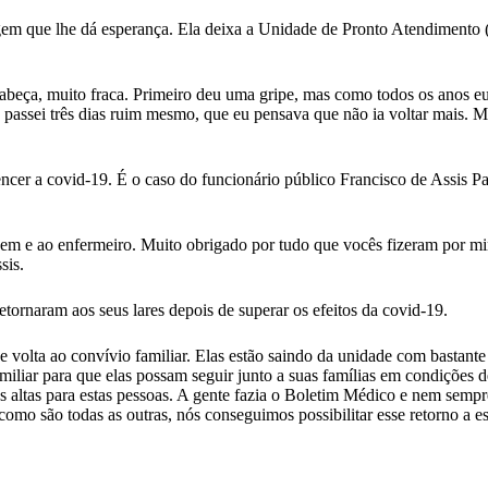
m que lhe dá esperança. Ela deixa a Unidade de Pronto Atendimento (U
cabeça, muito fraca. Primeiro deu uma gripe, mas como todos os anos eu
passei três dias ruim mesmo, que eu pensava que não ia voltar mais. M
r a covid-19. É o caso do funcionário público Francisco de Assis Pai
gem e ao enfermeiro. Muito obrigado por tudo que vocês fizeram por mi
sis.
etornaram aos seus lares depois de superar os efeitos da covid-19.
e volta ao convívio familiar. Elas estão saindo da unidade com bastante
miliar para que elas possam seguir junto a suas famílias em condições de
s altas para estas pessoas. A gente fazia o Boletim Médico e nem sempre
omo são todas as outras, nós conseguimos possibilitar esse retorno a e