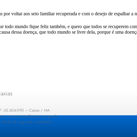
por voltar aos seio familiar recuperada e com o desejo de espalhar a no
 que todo mundo fique feliz também, e quero que todos se recuperem com
causa dessa doença, que todo mundo se livre dela, porque é uma doença 
axias
EP: 65.604-090 – Caxias / MA
: sec.comunicacao@caxias.ma.gov.br
13h30 de segunda a sexta-feira