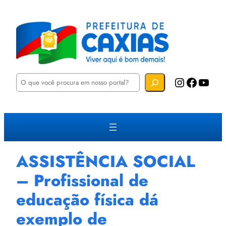
P
Instagram
Facebook
YouTube
e
s
q
u
i
s
a
r
ASSISTÊNCIA SOCIAL
– Profissional de
educação física dá
exemplo de