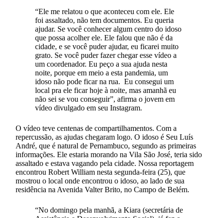
“Ele me relatou o que aconteceu com ele. Ele
foi assaltado, não tem documentos. Eu queria
ajudar. Se você conhecer algum centro do idoso
que possa acolher ele. Ele falou que não é da
cidade, e se você puder ajudar, eu ficarei muito
grato. Se você puder fazer chegar esse vídeo a
um coordenador. Eu peço a sua ajuda nesta
noite, porque em meio a esta pandemia, um
idoso não pode ficar na rua. Eu consegui um
local pra ele ficar hoje à noite, mas amanhã eu
não sei se vou conseguir”, afirma o jovem em
vídeo divulgado em seu Instagram.
O vídeo teve centenas de compartilhamentos. Com a
repercussão, as ajudas chegaram logo. O idoso é Seu Luís
André, que é natural de Pernambuco, segundo as primeiras
informações. Ele estaria morando na Vila São José, teria sido
assaltado e estava vagando pela cidade. Nossa reportagem
encontrou Robert William nesta segunda-feira (25), que
mostrou o local onde encontrou o idoso, ao lado de sua
residência na Avenida Valter Brito, no Campo de Belém.
“No domingo pela manhã, a Kiara (secretária de