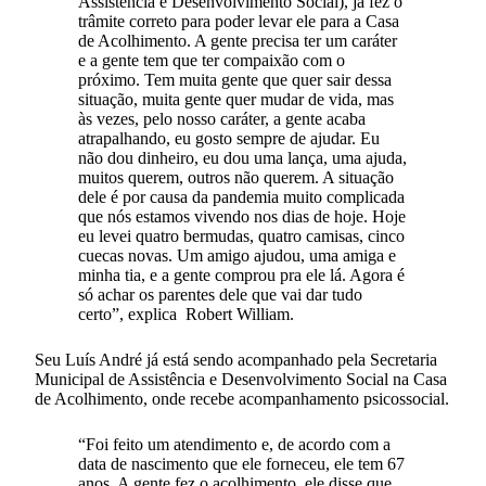
Assistência e Desenvolvimento Social), já fez o
trâmite correto para poder levar ele para a Casa
de Acolhimento. A gente precisa ter um caráter
e a gente tem que ter compaixão com o
próximo. Tem muita gente que quer sair dessa
situação, muita gente quer mudar de vida, mas
às vezes, pelo nosso caráter, a gente acaba
atrapalhando, eu gosto sempre de ajudar. Eu
não dou dinheiro, eu dou uma lança, uma ajuda,
muitos querem, outros não querem. A situação
dele é por causa da pandemia muito complicada
que nós estamos vivendo nos dias de hoje. Hoje
eu levei quatro bermudas, quatro camisas, cinco
cuecas novas. Um amigo ajudou, uma amiga e
minha tia, e a gente comprou pra ele lá. Agora é
só achar os parentes dele que vai dar tudo
certo”, explica Robert William.
Seu Luís André já está sendo acompanhado pela Secretaria
Municipal de Assistência e Desenvolvimento Social na Casa
de Acolhimento, onde recebe acompanhamento psicossocial.
“Foi feito um atendimento e, de acordo com a
data de nascimento que ele forneceu, ele tem 67
anos. A gente fez o acolhimento, ele disse que