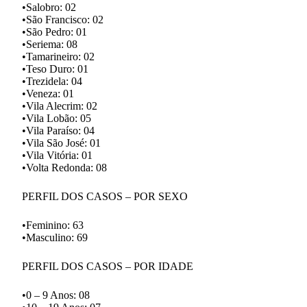
•Salobro: 02
•São Francisco: 02
•São Pedro: 01
•Seriema: 08
•Tamarineiro: 02
•Teso Duro: 01
•Trezidela: 04
•Veneza: 01
•Vila Alecrim: 02
•Vila Lobão: 05
•Vila Paraíso: 04
•Vila São José: 01
•Vila Vitória: 01
•Volta Redonda: 08
PERFIL DOS CASOS – POR SEXO
•Feminino: 63
•Masculino: 69
PERFIL DOS CASOS – POR IDADE
•0 – 9 Anos: 08