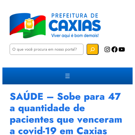
P
Instagram
Facebook
YouTube
e
s
q
u
i
s
a
r
SAÚDE – Sobe para 47
a quantidade de
pacientes que venceram
a covid-19 em Caxias