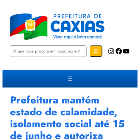
P
Instagram
Facebook
YouTube
e
s
q
u
i
s
a
r
Prefeitura mantém
estado de calamidade,
isolamento social até 15
de junho e autoriza