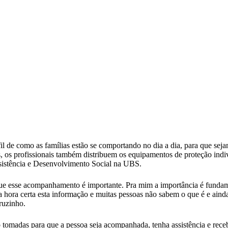
fil de como as famílias estão se comportando no dia a dia, para que s
as, os profissionais também distribuem os equipamentos de proteção ind
ssistência e Desenvolvimento Social na UBS.
que esse acompanhamento é importante. Pra mim a importância é fundam
hora certa esta informação e muitas pessoas não sabem o que é e ainda 
ruzinho.
 tomadas para que a pessoa seja acompanhada, tenha assistência e receb