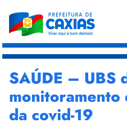
Caxias
Governo
Sec
SAÚDE – UBS do
monitoramento d
da covid-19