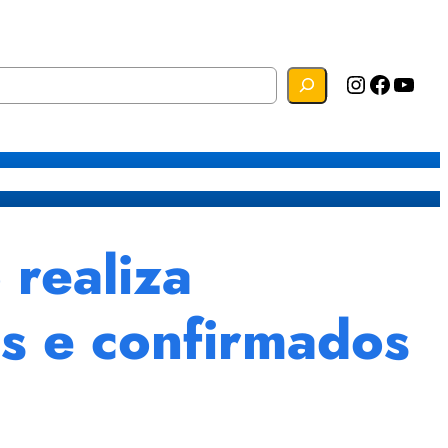
Instagram
Facebook
YouTube
s
Mapa do Site
Webmail
realiza
s e confirmados