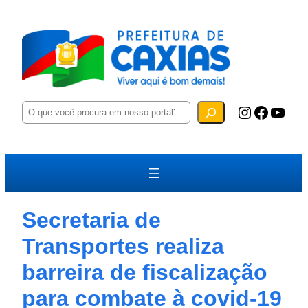
P
Instagram
Facebook
YouTube
e
s
q
u
i
s
a
r
Secretaria de
Transportes realiza
barreira de fiscalização
para combate à covid-19