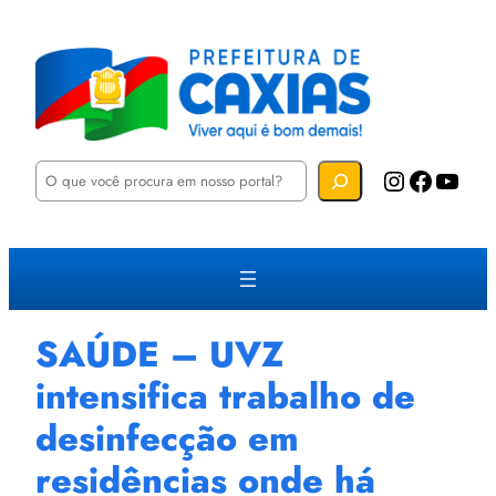
P
Instagram
Facebook
YouTube
e
s
q
u
i
s
a
r
SAÚDE – UVZ
intensifica trabalho de
desinfecção em
residências onde há